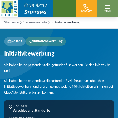
Zum Hauptinhalt springen
KONTAKT
MENÜ
Startseite
Stellenangebote
Initiativbewerbung
Vollzeit
Initiativbewerbung
Initiativbewerbung
Sie haben keine passende Stelle gefunden? Bewerben Sie sich initiativ bei
uns!
Sie haben keine passende Stelle gefunden? Wir freuen uns über Ihre
Initiativbewerbung und prüfen gerne, welche Möglichkeiten wir Ihnen bei
Club Aktiv Stiftung bieten können.
STANDORT
Verschiedene Standorte